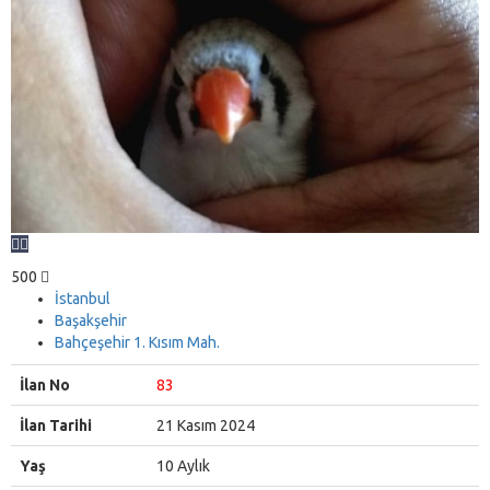
500
İstanbul
Başakşehir
Bahçeşehir 1. Kısım Mah.
İlan No
83
İlan Tarihi
21 Kasım 2024
Yaş
10 Aylık