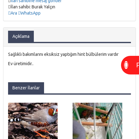
İlan sahibine mesaj gönder
İlan sahibi: Burak Yalçın
Ara
WhatsApp
Açıklama
Sağlıklı bakımlarını eksiksiz yaptığım hint bülbülerim vardır
P
Ev üretimidir..
Benzer İlanlar