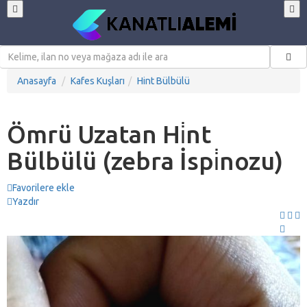
Anasayfa
Kafes Kuşları
Hint Bülbülü
Ömrü Uzatan Hi̇nt
Bülbülü (zebra İspi̇nozu)
Favorilere ekle
Yazdır