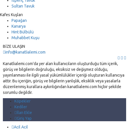
İspenç Tavuk
Sultan Tavuk
Kafes Kuşları
Papağan
Kanarya
Hint Bülbülü
Muhabbet Kuşu
BİZE ULAŞIN
info@kanatlialemi.com
Kanatlialemi.com'da yer alan kullanıcıların oluşturduğu tüm içerik,
görüş ve bilgilerin doğruluğu, eksiksiz ve değişmez olduğu,
yayınlanması ile ilgili yasal yükümlülükler içeriği oluşturan kullanıcıya
aittir. Bu içeriğin, görüş ve bilgilerin yanlışlık, eksiklik veya yasalarla
düzenlenmiş kurallara aykırılığından kanatlialemi.com hiçbir şekilde
sorumlu değildir.
Köpekler
Kediler
İlan Ekle
Giriş Yap
Acil Acil