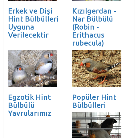
Erkek ve Dişi
Kızılgerdan -
Hint Bülbülleri
Nar Bülbülü
Uyguna
(Robin -
Verilecektir
Erithacus
rubecula)
Egzotik Hint
Popüler Hint
Bülbülü
Bülbülleri
Yavrularımız