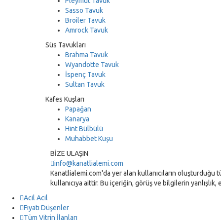
Pleymut Tavuk
Sasso Tavuk
Broiler Tavuk
Amrock Tavuk
Süs Tavukları
Brahma Tavuk
Wyandotte Tavuk
İspenç Tavuk
Sultan Tavuk
Kafes Kuşları
Papağan
Kanarya
Hint Bülbülü
Muhabbet Kuşu
BİZE ULAŞIN
info@kanatlialemi.com
Kanatlialemi.com'da yer alan kullanıcıların oluşturduğu tü
kullanıcıya aittir. Bu içeriğin, görüş ve bilgilerin yanlışl
Acil Acil
Fiyatı Düşenler
Tüm Vitrin İlanları