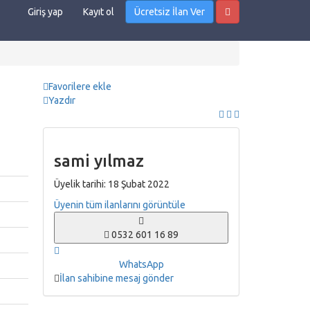
Giriş yap
Kayıt ol
Ücretsiz İlan Ver
Favorilere ekle
Yazdır
sami yılmaz
Üyelik tarihi: 18 Şubat 2022
Üyenin tüm ilanlarını görüntüle
0532 601 16 89
WhatsApp
İlan sahibine mesaj gönder