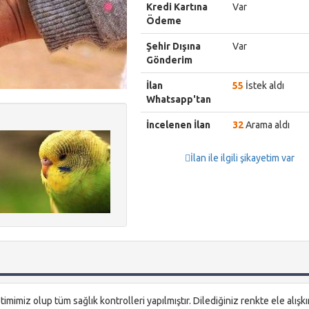
Kredi Kartına
Var
Ödeme
Şehir Dışına
Var
Gönderim
İlan
55
İstek aldı
Whatsapp'tan
İncelenen İlan
32
Arama aldı
İlan ile ilgili şikayetim var
mimiz olup tüm sağlık kontrolleri yapılmıştır. Dilediğiniz renkte ele alışk