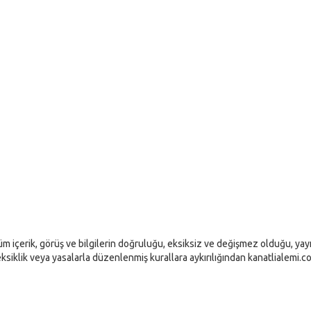
m içerik, görüş ve bilgilerin doğruluğu, eksiksiz ve değişmez olduğu, yayın
ık, eksiklik veya yasalarla düzenlenmiş kurallara aykırılığından kanatlialemi.