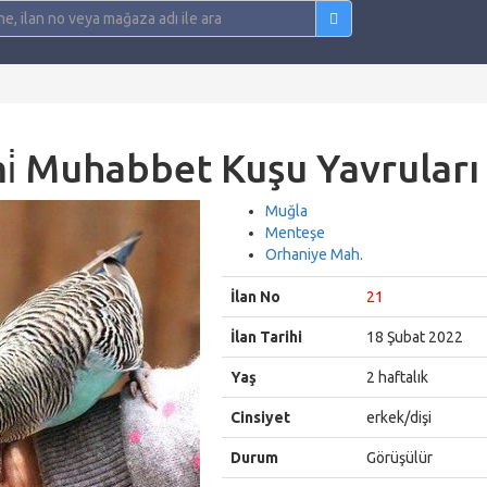
̇mi̇ Muhabbet Kuşu Yavruları
Muğla
Menteşe
Orhaniye Mah.
İlan No
21
İlan Tarihi
18 Şubat 2022
Yaş
2 haftalık
Cinsiyet
erkek/dişi
Durum
Görüşülür