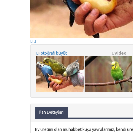
Fotoğrafı büyüt
Video
İlan Detayları
Ev üretimi olan muhabbet kuşu yavrularımız, kendi üreti