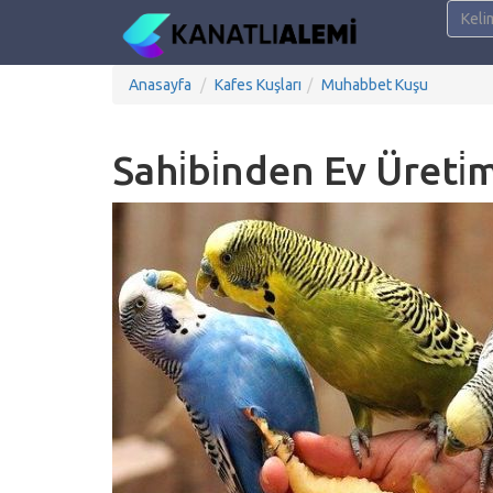
Anasayfa
Kafes Kuşları
Muhabbet Kuşu
Sahi̇bi̇nden Ev Üreti