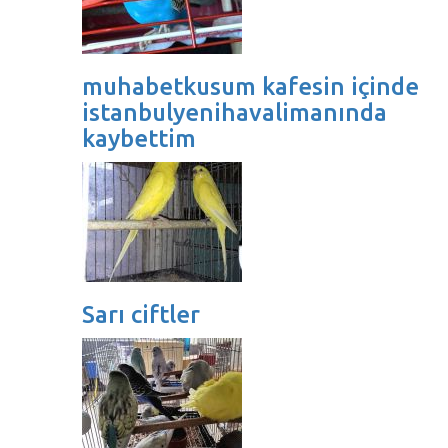
muhabetkusum kafesin içinde
istanbulyenihavalimanında
kaybettim
Sarı ciftler